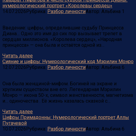
нумерологический портрет «Королевы сердец»
14.07.2026
Рубрика:
Разбор личности
Автор:
Альбина
1
Введение: цифры, определившие судьбу Принцесса
Диана… Одно это имя до сих пор вызывает трепет в
сердцах миллионов. «Королева сердец», «Народная
принцесса» — она была и остаётся одной из…
Читать далее
Сияние и цифры: Нумерологический код Мэрилин Монро
12.07.2026
Рубрика:
Разбор личности
Автор:
Альбина
6
Она была женщиной-мифом. Богиней на экране и
хрупким существом вне его. Легендарная Мэрилин
Монро — икона 50-х, символ женственности, магнетизма
и… одиночества . Её жизнь казалась сказкой с…
Читать далее
Цифры Примадонны: Нумерологический портрет Аллы
Пугачевой
10.07.2026
Рубрика:
Разбор личности
Автор:
Альбина
6