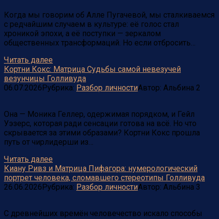
Когда мы говорим об Алле Пугачевой, мы сталкиваемся
с редчайшим случаем в культуре: её голос стал
хроникой эпохи, а её поступки — зеркалом
общественных трансформаций. Но если отбросить…
Читать далее
Кортни Кокс: Матрица Судьбы самой невезучей
везунчицы Голливуда
06.07.2026
Рубрика:
Разбор личности
Автор:
Альбина
2
Она — Моника Геллер, одержимая порядком, и Гейл
Уэзерс, которая ради сенсации готова на всё. Но что
скрывается за этими образами? Кортни Кокс прошла
путь от чирлидерши из…
Читать далее
Киану Ривз и Матрица Пифагора: нумерологический
портрет человека, сломавшего стереотипы Голливуда
26.06.2026
Рубрика:
Разбор личности
Автор:
Альбина
3
С древнейших времён человечество искало способы