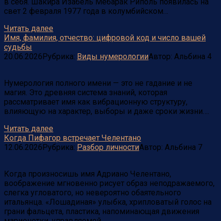
в себя. Шакира Изабель Мебарак Риполь появилась на
свет 2 февраля 1977 года в колумбийском…
Читать далее
Имя, фамилия, отчество: цифровой код и число вашей
судьбы
20.06.2026
Рубрика:
Виды нумерологии
Автор:
Альбина
4
Нумерология полного имени — это не гадание и не
магия. Это древняя система знаний, которая
рассматривает имя как вибрационную структуру,
влияющую на характер, выборы и даже сроки жизни….
Читать далее
Когда Пифагор встречает Челентано
12.06.2026
Рубрика:
Разбор личности
Автор:
Альбина
7
Когда произносишь имя Адриано Челентано,
воображение мгновенно рисует образ неподражаемого,
слегка угловатого, но невероятно обаятельного
итальянца. «Лошадиная» улыбка, хрипловатый голос на
грани фальцета, пластика, напоминающая движения
марионетки, управляемой…