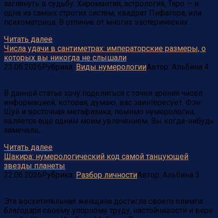
заглянуть в судьбу. Хиромантия, астрология, Таро — и
одна из самых строгих систем, квадрат Пифагора, или
психоматрица. В отличие от многих эзотерических…
Читать далее
Числа удачи в сантиметрах: императорские размеры, о
которых вы никогда не слышали
23.06.2026
Рубрика:
Виды нумерологии
Автор:
Альбина
4
В данной статье хочу поделиться с точки зрения чисел
информацией, которая, думаю, вас заинтересует. Фэн-
Шуй и восточная метафизика, помимо нумерологии,
является еще одним моим увлечением. Вы когда-нибудь
замечали,…
Читать далее
Шакира: нумерологический код самой танцующей
звезды планеты
22.06.2026
Рубрика:
Разбор личности
Автор:
Альбина
3
Эта восхитительная женщина достигла своего олимпа
благодаря своему упорному труду, настойчивости и вере