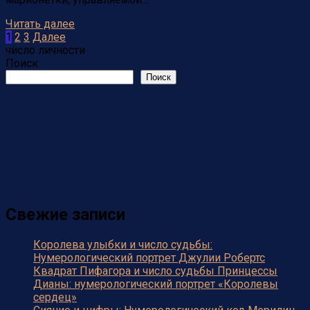
Читать далее
Пагинация
1
2
3
Далее
записей
число личности
Поиск
Поиск
Свежие записи
Королева улыбки и число судьбы:
Нумерологический портрет Джулии Робертс
Квадрат Пифагора и число судьбы Принцессы
Дианы: нумерологический портрет «Королевы
сердец»